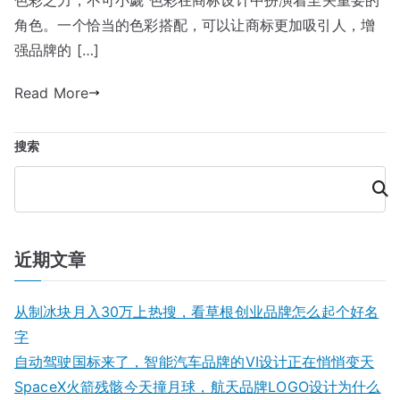
色彩之力，不可小觑 色彩在商标设计中扮演着至关重要的
标
角色。一个恰当的色彩搭配，可以让商标更加吸引人，增
色
彩
强品牌的 […]
搭
Read More
配
技
巧：
搜索
打
造
搜
索
吸
引
眼
近期文章
球
的
从制冰块月入30万上热搜，看草根创业品牌怎么起个好名
品
字
牌
标
自动驾驶国标来了，智能汽车品牌的VI设计正在悄悄变天
识
SpaceX火箭残骸今天撞月球，航天品牌LOGO设计为什么