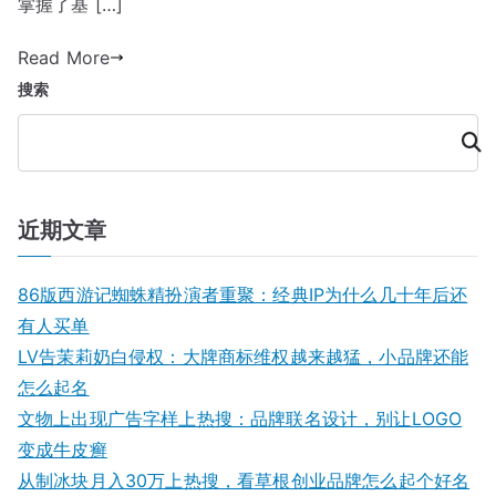
入
掌握了基 […]
十
门
字，
Read More
指
国
南：
搜索
旗
步
如
搜
骤
索
何
与
变
要
成
素
近期文章
品
详
牌
解
86版西游记蜘蛛精扮演者重聚：经典IP为什么几十年后还
符
有人买单
号
LV告茉莉奶白侵权：大牌商标维权越来越猛，小品牌还能
怎么起名
文物上出现广告字样上热搜：品牌联名设计，别让LOGO
变成牛皮癣
从制冰块月入30万上热搜，看草根创业品牌怎么起个好名