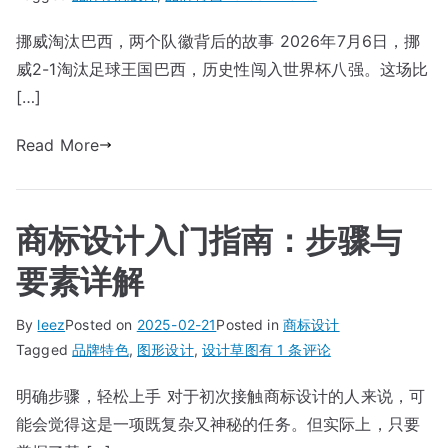
世
挪威淘汰巴西，两个队徽背后的故事 2026年7月6日，挪
界
威2-1淘汰足球王国巴西，历史性闯入世界杯八强。这场比
杯
球
[…]
队
Read More
队
徽
设
计：
商标设计入门指南：步骤与
从
巴
要素详解
西
黄
By
leez
Posted on
2025-02-21
Posted in
商标设计
绿
商
Tagged
品牌特色
,
图形设计
,
设计草图
有 1 条评论
到
标
挪
明确步骤，轻松上手 对于初次接触商标设计的人来说，可
设
威
能会觉得这是一项既复杂又神秘的任务。但实际上，只要
计
蓝