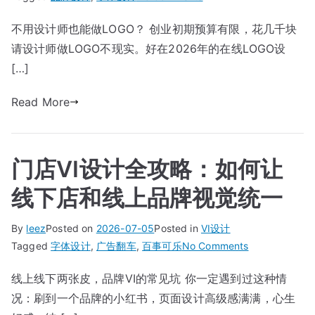
免
不用设计师也能做LOGO？ 创业初期预算有限，花几千块
费
请设计师做LOGO不现实。好在2026年的在线LOGO设
LOGO
设
[…]
计
Read More
工
具
推
荐：
门店VI设计全攻略：如何让
2026
年
线下店和线上品牌视觉统一
5
款
By
leez
Posted on
2026-07-05
Posted in
VI设计
好
on
Tagged
字体设计
,
广告翻车
,
百事可乐
No Comments
用
门
的
线上线下两张皮，品牌VI的常见坑 你一定遇到过这种情
店
在
况：刷到一个品牌的小红书，页面设计高级感满满，心生
VI
线