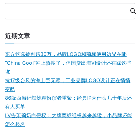
统
设
一
搜
计
索
原
则：
提
近期文章
升
品
东方甄选被判赔30万，品牌LOGO和商标使用边界在哪
牌
“China Cool”冲上热搜了，但国货出海VI设计还在踩这些
专
坑
业
抗17级台风的海上巨无霸，工业品牌LOGO设计正在悄悄
感
变酷
86版西游记蜘蛛精扮演者重聚：经典IP为什么几十年后还
有人买单
LV告茉莉奶白侵权：大牌商标维权越来越猛，小品牌还能
怎么起名