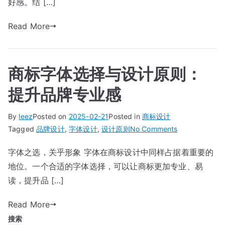
设
好感。结 […]
生
计
成
Read More
全
器
攻
实
略：
测
如
商标字体选择与设计原则：
对
何
比
让
提升品牌专业感
线
下
By
leez
Posted on
2025-02-21
Posted in
商标设计
店
on
Tagged
品牌设计
,
字体设计
,
设计原则
No Comments
和
商
线
字体之选，关乎形象 字体在商标设计中同样占据着重要的
标
上
地位。一个合适的字体选择，可以让商标更加专业、易
字
品
体
读，提升品 […]
牌
选
视
Read More
择
觉
与
搜索