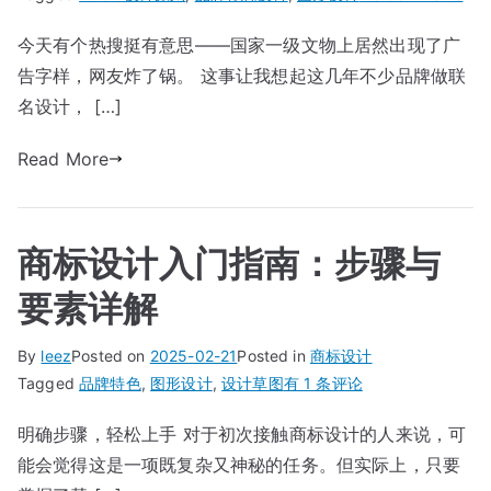
文
今天有个热搜挺有意思——国家一级文物上居然出现了广
物
告字样，网友炸了锅。 这事让我想起这几年不少品牌做联
上
出
名设计， […]
现
Read More
广
告
字
样
商标设计入门指南：步骤与
上
热
要素详解
搜
品
By
leez
Posted on
2025-02-21
Posted in
商标设计
牌
商
Tagged
品牌特色
,
图形设计
,
设计草图
有 1 条评论
联
标
名
明确步骤，轻松上手 对于初次接触商标设计的人来说，可
设
设
能会觉得这是一项既复杂又神秘的任务。但实际上，只要
计
计