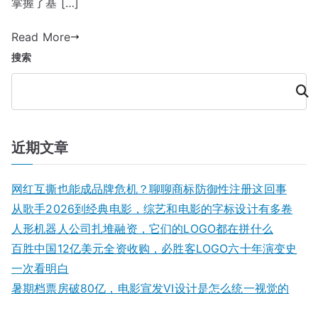
入
掌握了基 […]
别
门
让
Read More
指
LO
南：
搜索
变
步
成
搜
骤
索
牛
与
皮
要
癣
素
近期文章
详
解
网红互撕也能成品牌危机？聊聊商标防御性注册这回事
从歌手2026到经典电影，综艺和电影的字标设计有多卷
人形机器人公司扎堆融资，它们的LOGO都在拼什么
百胜中国12亿美元全资收购，必胜客LOGO六十年演变史
一次看明白
暑期档票房破80亿，电影宣发VI设计是怎么统一视觉的